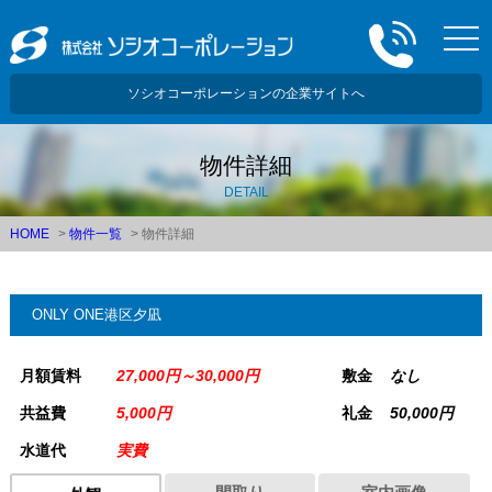
togg
navi
ソシオコーポレーションの企業サイトへ
物件詳細
DETAIL
HOME
>
物件一覧
>
物件詳細
ONLY ONE港区夕凪
月額賃料
27,000円～30,000円
敷金
なし
共益費
5,000円
礼金
50,000円
水道代
実費