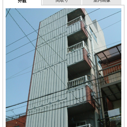
間取り
室内画像
外観